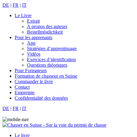
DE
|
FR
|
IT
Le Livre
Extrait
A propos des auteurs
Bestellmöglichkeit
Pour les apprenants
App
Stratégies d’apprentissage
Vidéos
Exercices d’identification
Questions théoriques
Pour Formateurs
Formation de chasseur en Suisse
Commander le livre
Contact
Empreinte
Confidentialité des données
DE
|
FR
|
IT
Le livre