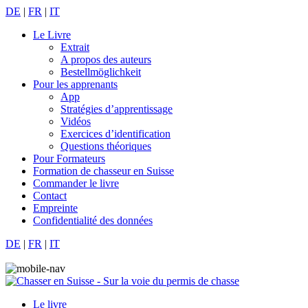
DE
|
FR
|
IT
Le Livre
Extrait
A propos des auteurs
Bestellmöglichkeit
Pour les apprenants
App
Stratégies d’apprentissage
Vidéos
Exercices d’identification
Questions théoriques
Pour Formateurs
Formation de chasseur en Suisse
Commander le livre
Contact
Empreinte
Confidentialité des données
DE
|
FR
|
IT
Le livre