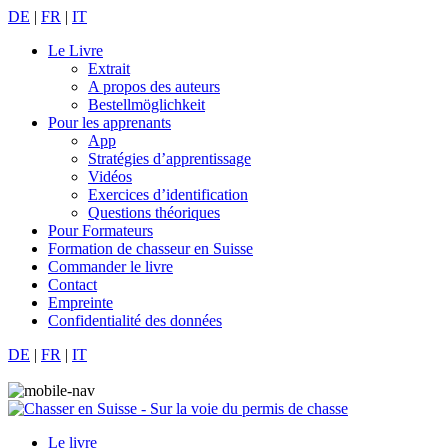
DE
|
FR
|
IT
Le Livre
Extrait
A propos des auteurs
Bestellmöglichkeit
Pour les apprenants
App
Stratégies d’apprentissage
Vidéos
Exercices d’identification
Questions théoriques
Pour Formateurs
Formation de chasseur en Suisse
Commander le livre
Contact
Empreinte
Confidentialité des données
DE
|
FR
|
IT
Le livre